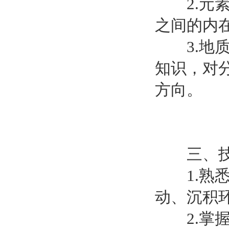
2.元素
之间的内
3.地质
知识，对
方向。
三、技
1.熟悉
动、沉积
2.掌握