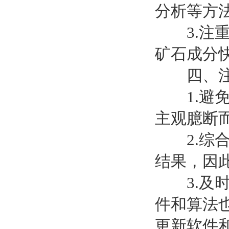
分析等方
3.注重
矿石成分
四、注
1.避免
主观臆断
2.综合
结果，因
3.及时
件和算法
更新软件