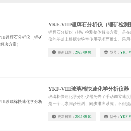
YKF-VIII锂辉石分析仪（锂矿检
锂辉石分析仪（锂矿检测整体解决方案）是在D
仪的基础上根据实验室使用要求而推出。采用
器扩展了各元素的检出限，解决了传统光度法
更新日期：
2025-09-01
型号：
YKF-V
离线性，分析低含量元素含量可靠性差的问题
对铁、钛、铝、硅、钙、镁、钾、钠等元素含
定时间。
YKF-VIII玻璃棉快速化学分析仪器
玻璃棉快速化学分析仪器免去了手动调零速度
是三个元素同步检测、同步排废系统，不但提
减轻了劳动强度，可实现轻松检测、直着腰操
更新日期：
2025-09-02
型号：
YKF-V
可。