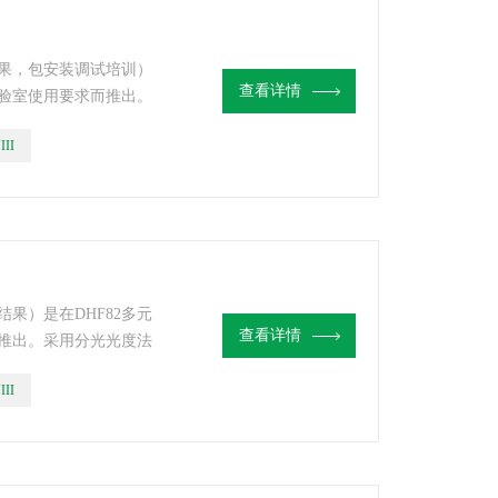
果，包安装调试培训）
查看详情
实验室使用要求而推出。
检出限，解决了传统光
III
量元素含量可靠性差的
、钙、镁、钾、钠等元
果）是在DHF82多元
查看详情
推出。采用分光光度法
传统光度法分析高含量
III
性差的问题，仪器通过
钠等元素含量进行检