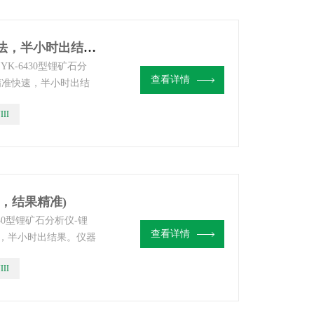
YKF-VIII锂云母检测仪器（精简方法，半小时出结果）
K-6430型锂矿石分
查看详情
精准快速，半小时出结
。公司拥有大量非洲不
III
，使用无忧，设备轻
丽，结果精准)
30型锂矿石分析仪-锂
查看详情
，半小时出结果。仪器
有大量非洲不同国家及
III
忧，设备轻便，可按行