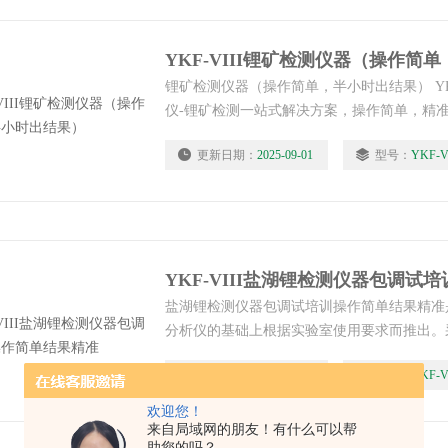
YKF-VIII锂矿检测仪器（操作简
锂矿检测仪器（操作简单，半小时出结果） YK
仪-锂矿检测一站式解决方案，操作简单，精
果。仪器实行三包：包安装调试包培训包学会
更新日期：
2025-09-01
型号：
YKF-V
同国家及东南亚国家客户群，可远程指导服务
便，可按行李坐飞机携带出国。
盐湖锂检测仪器包调试培训操作简单结果精准是
分析仪的基础上根据实验室使用要求而推出。
料，仪器扩展了各元素的检出限，解决了传统
更新日期：
2025-09-01
型号：
YKF-V
含量偏离线性，分析低含量元素含量可靠性差
熔样可对铁、钛、铝、硅、钙、镁、钾、钠等
欢迎您！
短了测定时间。
来自局域网的朋友！有什么可以帮
助您的吗？