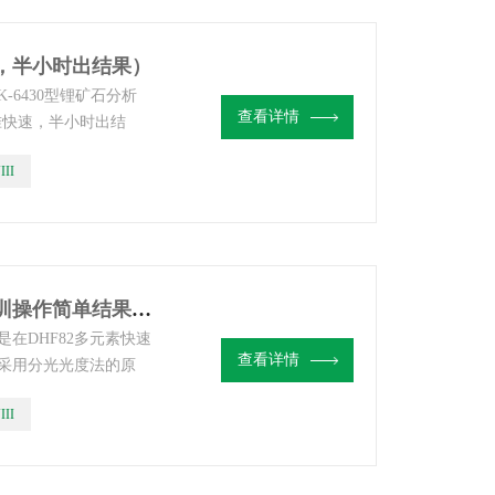
单，半小时出结果）
-6430型锂矿石分析
查看详情
准快速，半小时出结
。公司拥有大量非洲不
III
，使用无忧，设备轻
YKF-VIII盐湖锂检测仪器包调试培训操作简单结果精准
在DHF82多元素快速
查看详情
采用分光光度法的原
光度法分析高含量元素
III
的问题，仪器通过一次
元素含量进行检测，缩