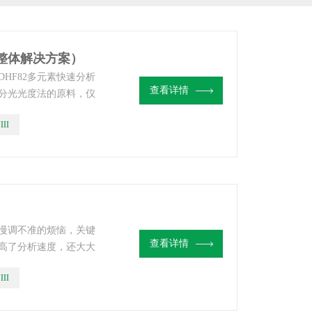
测整体解决方案）
HF82多元素快速分析
查看详情
分光光度法的原料，仪
分析高含量元素含量偏
III
，仪器通过一次熔样可
量进行检测，缩短了测
慢调不准的烦恼，关键
查看详情
高了分析速度，还大大
作，右手点点鼠标即
III