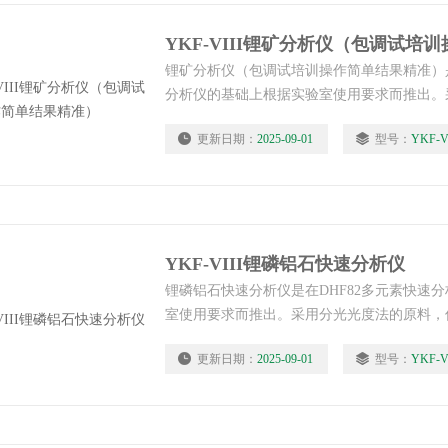
锂矿分析仪（包调试培训操作简单结果精准）是
分析仪的基础上根据实验室使用要求而推出。
料，仪器扩展了各元素的检出限，解决了传统
更新日期：
2025-09-01
型号：
YKF-V
含量偏离线性，分析低含量元素含量可靠性差
熔样可对铁、钛、铝、硅、钙、镁、钾、钠等
短了测定时间。
YKF-VIII锂磷铝石快速分析仪
锂磷铝石快速分析仪是在DHF82多元素快速
室使用要求而推出。采用分光光度法的原料，
出限，解决了传统光度法分析高含量元素含量
更新日期：
2025-09-01
型号：
YKF-V
元素含量可靠性差的问题，仪器通过一次熔样
钙、镁、钾、钠等元素含量进行检测，缩短了