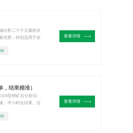
确分析二十个元素的含
查看详情
著优势，特别适用于岩
无机非金属矿等行业的
III
简单，结果精准）
430型锂矿石分析仪-
查看详情
速，半小时出结果。仪
拥有大量非洲不同国家
III
无忧，设备轻便，可按