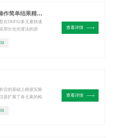
YKF-VIII锂矿分析仪（包调试培训操作简单结果精准）
在DHF82多元素快速
查看详情
采用分光光度法的原
光度法分析高含量元素
III
的问题，仪器通过一次
元素含量进行检测，缩
分析仪的基础上根据实验
查看详情
仪器扩展了各元素的检
偏离线性，分析低含量
III
可对铁、钛、铝、硅、
测定时间。