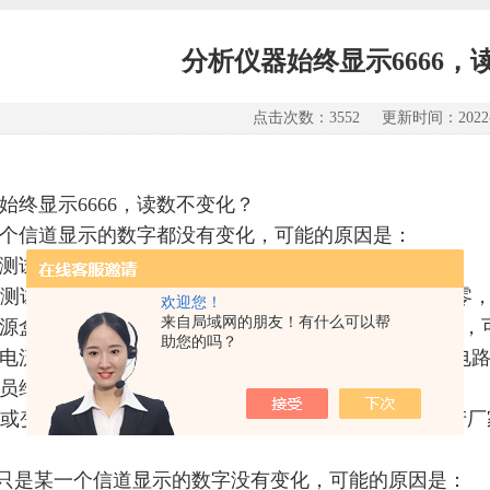
分析仪器始终显示6666，
点击次数：3552 更新时间：2022-0
始终显示6666，读数不变化？
3个信道显示的数字都没有变化，可能的原因是：
检查测试主机相应的信道开关是否接通？
检查测试主机上纠偏是否调到极限位置？可将纠偏值设为零
欢迎您！
来自局域网的朋友！有什么可以帮
开光源盒盖，观察4个信道的发光二极管是否都亮？若不亮
助您的吗？
电流值。如果没有电压输出或电压值太高，说明仪器电
员维修。
雷击或变压器短路导致A/D转换卡或控制卡损坏。请与生产
果只是某一个信道显示的数字没有变化，可能的原因是：