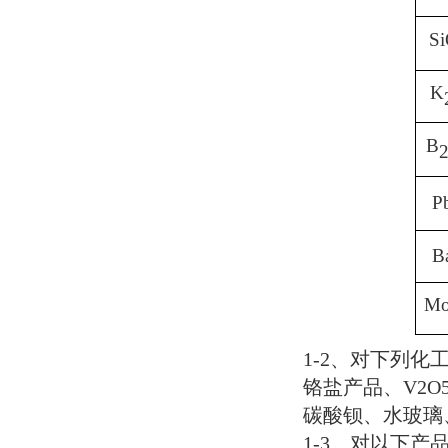
S
K
B
P
B
M
1-2
、对下列化
铬盐产品、
V2O
碳酸钡、水玻璃
1-3
、对
以下产