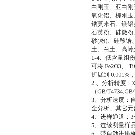
白刚玉、亚白刚
氧化铝、棕刚玉
锆莫来石、镁铝
石英粉、硅微粉
砂
(
粉
)
、硅酸锆
土、白土、高岭
1-4
、低含量组
可将
Fe2O3
、
Ti
扩展到
0.001%
2
、分析精度：
（
GB/T4734,GB/
3
、分析速度：
全分析。其它元
4
、进样通道：
3
5
、连续测量样
6
、带自动进排