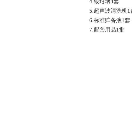
4.银坩埚4套
5.超声波清洗机1
6.标准贮备液1套
7.配套用品1批