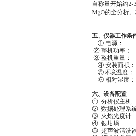
自称量开始约2-3
MgO的全分析。
五、仪器工作条
① 电源：
② 整机功率：
③ 整机重量： 
④ 安装面积：
⑤环境温度：
⑥ 相对湿度：
六、设备配置
① 分析仪主
② 数据处理
③ 火焰光度
④ 银坩埚
⑤ 超声波清