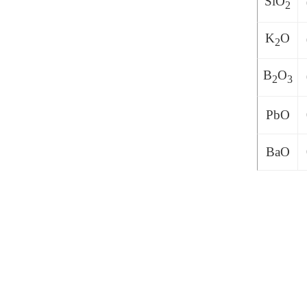
SiO
2
K
O
2
B
O
2
3
PbO
BaO