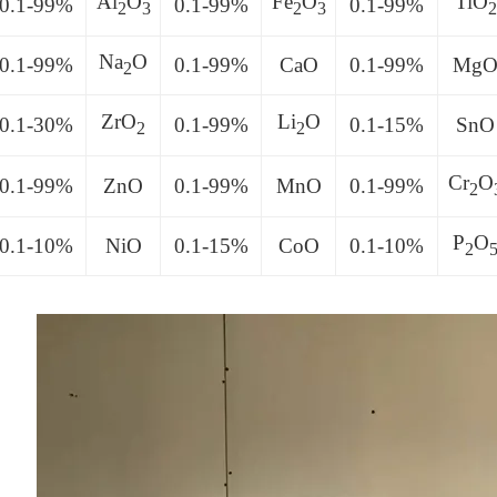
Al
O
Fe
O
TiO
0.1-99%
0.1-99%
0.1-99%
2
3
2
3
2
Na
O
0.1-99%
0.1-99%
CaO
0.1-99%
Mg
2
ZrO
Li
O
0.1-30%
0.1-99%
0.1-15%
SnO
2
2
Cr
O
0.1-99%
ZnO
0.1-99%
MnO
0.1-99%
2
P
O
0.1-10%
NiO
0.1-15%
CoO
0.1-10%
2