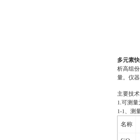
多元素快
析高组份
量。仪器
主要技术
1.可测
1-1、
名称