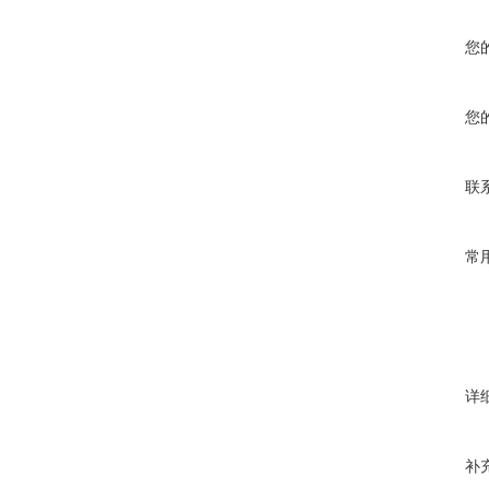
您
您
联
常
详
补