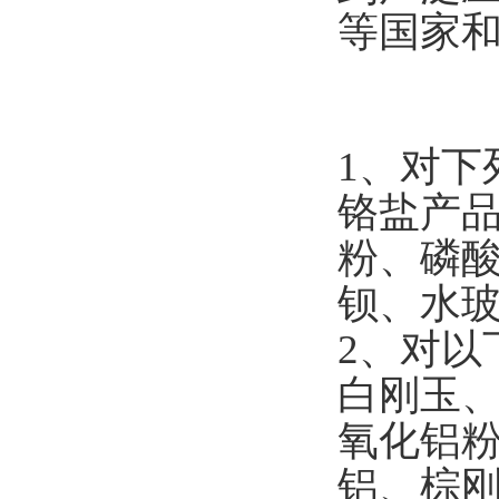
等国家
1
、对下
铬盐产
粉、磷
钡、水
2
、对以
白刚玉
氧化铝
铝、棕