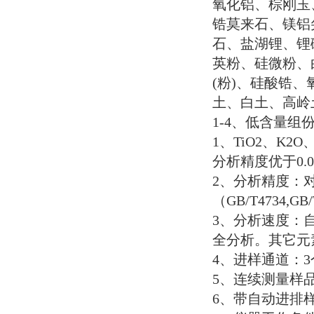
氧化铝、棕刚玉
锆莫来石、镁铝
石、盐湖锂、锂
英粉、硅微粉、
(
粉
)
、硅酸锆、
土、白土、高岭
1-4
、低含量组
1
、
TiO2
、
K2O
分析精度优于
0.
2
、分析精度：
（
GB/T4734,GB/
3
、分析速度：
全分析。其它元
4
、进样通道：
3
5
、连续测量样
6
、带自动进排