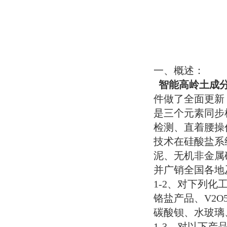
一、概述：
智能高岭土成
件做了全面更新
是三个元素同步
检测、直着腰操
技术在硅酸盐系
泥、无机非金属
并广销全国各地
1-2
、对下列化
铬盐产品、
V2O
碳酸钡、水玻璃
1-3
、对以下产