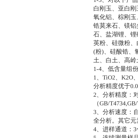
白刚玉、亚白刚
氧化铝、棕刚玉
锆莫来石、镁铝
石、盐湖锂、锂
英粉、硅微粉、
(
粉
)
、硅酸锆、
土、白土、高岭
1-4
、低含量组
1
、
TiO2
、
K2O
分析精度优于
0.
2
、分析精度：
（
GB/T4734,GB/
3
、分析速度：
全分析。其它元
4
、进样通道：
3
5
、连续测量样