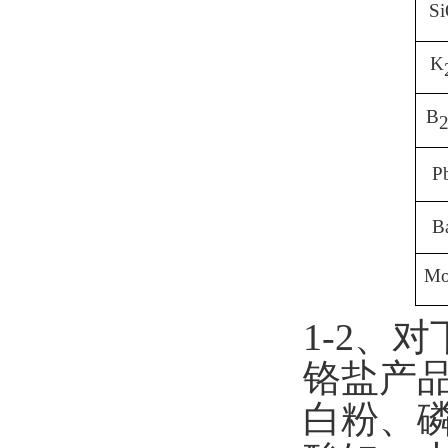
S
K
B
P
B
M
1-2
、对
铬盐产
白粉、