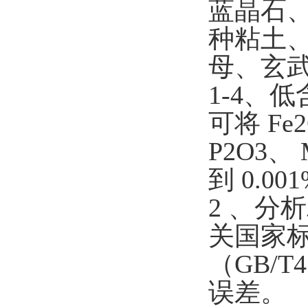
蓝晶石
种粘土
母、
玄
1-4
、低
可将
Fe
P2O3
、
到
0.00
2
、分析
关国家
（
GB/T4
误差。