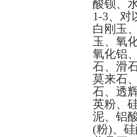
酸钡、
1-3
、对
白刚玉
玉、氧
氧化铝
石、滑
莫来石
石、透
英粉、
泥、铝
(
粉
)
、硅