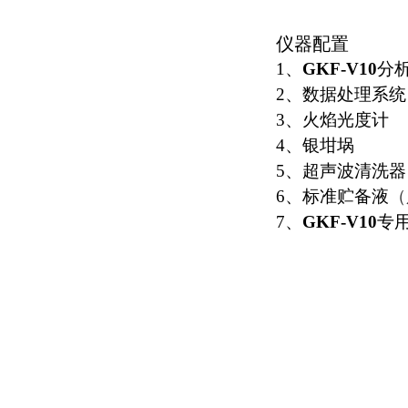
仪器配置
1、
GKF-V10
分
2、数据处
3、火焰光
4、银坩埚
5、超声波清
6、标准贮备液
7、
GKF-V10
专