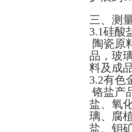
三、测
3.1硅
陶瓷原
品，玻
料及成
3.2有
铬盐产品
盐、氧
璃、腐
盐、钼