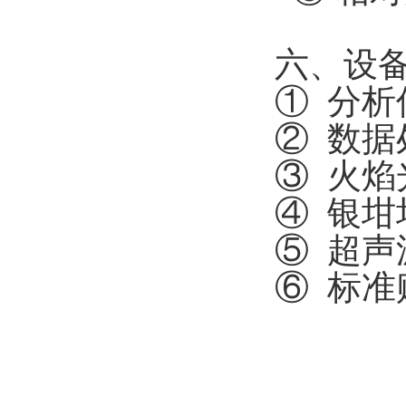
六、设
① 分
② 数
③ 火
④ 
⑤ 超
⑥ 标