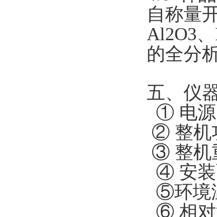
自称量开
Al2O3
的全分析
五、仪
① 
② 整
③ 整机
④ 安
⑤环境
⑥ 相