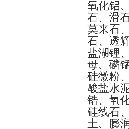
氧化铝
石、滑
莫来石
石、
透
盐湖锂
母、磷
硅微粉
酸盐水
锆、氧
硅线石
土、膨