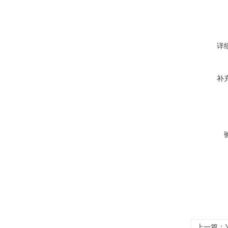
详
补
上一篇：