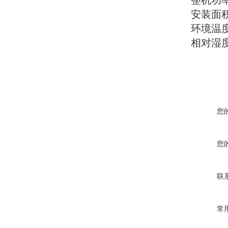
整机功
安装面
环境温
相对湿
您
您
联
常