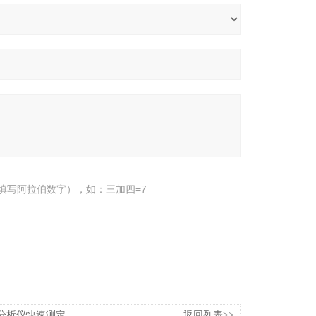
填写阿拉伯数字），如：三加四=7
素分析仪快速测定
返回列表>>