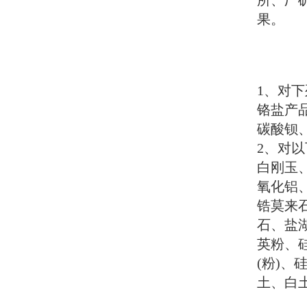
所、厂
果。
1
、对下
铬盐产
碳酸钡
2
、对以
白刚玉
氧化铝
锆莫来
石、盐
英粉、
(
粉
)
、
土、白