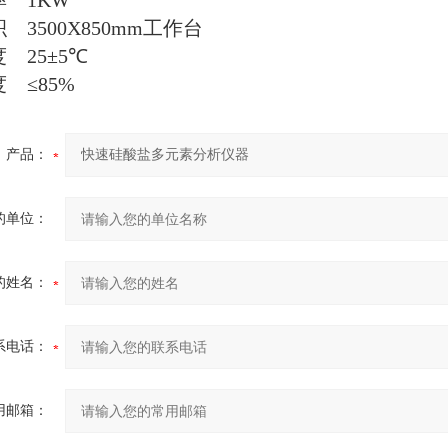
率
1KW
积
3500X850mm
工作台
度
25
±
5
℃
度
≤
85%
产品：
的单位：
的姓名：
系电话：
用邮箱：