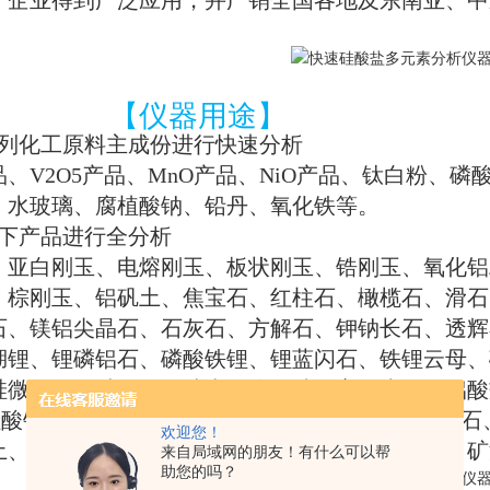
矿企业得到广泛应用，并广销全国各地及东南亚、中
【仪器用途】
列化工原料主成份进行快速分析
品、
V2O5
产品、
MnO
产品、
NiO
产品、钛白粉、磷
、水玻璃、腐植酸钠、铅丹、氧化铁等。
下产品进行全分析
、亚白刚玉、电熔刚玉、板状刚玉、锆刚玉、氧化铝
、棕刚玉、铝矾土、焦宝石、红柱石、橄榄石、滑石
石、镁铝尖晶石、石灰石、方解石、钾钠长石、
透辉
湖锂、锂磷铝石、磷酸铁锂、锂蓝闪石、铁锂云母、
硅微粉、白硅灰、
珍珠岩、镁铬砖、高铝水泥、铝酸
硅酸锆、氧化锆、镁砂、镁粉、锰粉、霞石、蓝晶石
欢迎您！
土、高岭土、膨润土、海泡石、绢云母、玄武岩、矿
来自局域网的朋友！有什么可以帮
助您的吗？