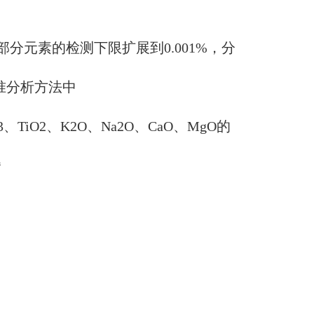
部分元素的检测下限扩展到
0.001%
，分
准分析方法中
3
、
TiO2
、
K2O
、
Na2O
、
CaO
、
MgO
的