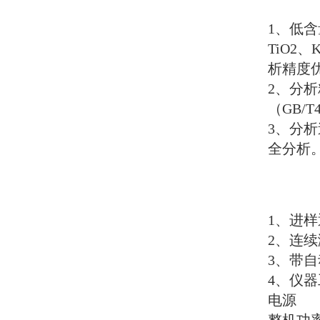
1
、低含
TiO2
、
析精度
2
、分析
（
GB/T4
3
、分析
全分析
1
、进样
2
、连续
3
、带自
4
、仪器
电源