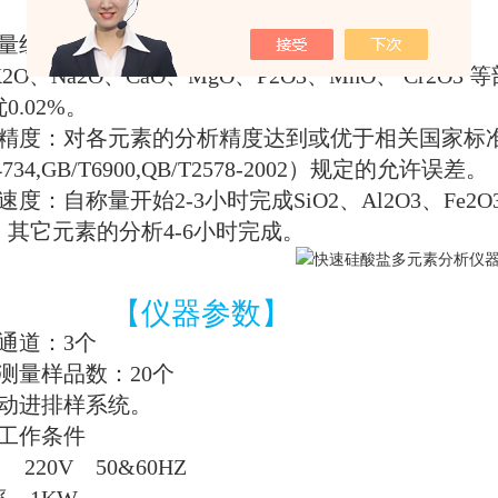
【仪器优势】
量组份的高精度分析
K2O
、
Na2O
、
CaO
、
MgO
、
P2O3
、
MnO
、
Cr2O3
等
优
0.02%
。
精度：对各元素的分析精度达到或优于相关国家标
734,GB/T6900,QB/T2578-2002
）规定的允许误差。
速度：自称量开始
2-3
小时完成
SiO2
、
Al2O3
、
Fe2O
。其它元素的分析
4-6
小时完成。
【仪器参数】
通道：
3
个
测量样品数：
20
个
动进排样系统。
工作条件
220V
50&60HZ