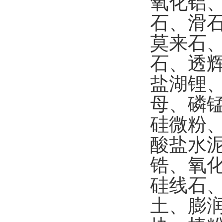
氧化铝
石、滑
莫来石
石、
透
盐湖锂
母、磷
硅微粉
酸盐水
锆、氧
硅线石
土、膨