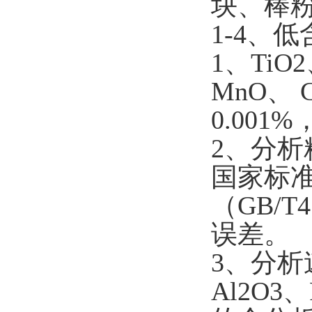
块、棒
1-4
、低
1
、
TiO2
MnO
、
C
0.001%
2
、分析
国家标
（
GB/T4
误差。
3
、分析
Al2O3
、