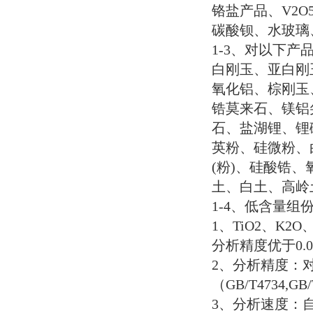
铬盐产品、
V2O
碳酸钡、水玻璃
1-3
、对以下产
白刚玉、亚白刚
氧化铝、棕刚玉
锆莫来石、镁铝
石、盐湖锂、锂
英粉、硅微粉、
(
粉
)
、硅酸锆、
土、白土、高岭
1-4
、低含量组
1
、
TiO2
、
K2O
分析精度优于
0.
2
、分析精度：
（
GB/T4734,GB/
3
、分析速度：