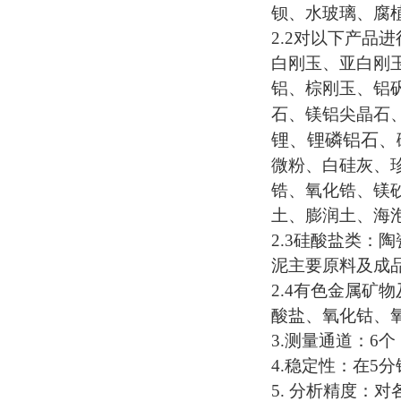
钡、水玻璃、腐
2.2
对以下产品进
白刚玉、亚白刚
铝、棕刚玉、铝
石、镁铝尖晶石
锂、锂磷铝石、
微粉、白硅灰、
锆、氧化锆、镁
土、膨润土、海
2.3
硅酸盐类：陶
泥主要原料及成
2.4
有色金属矿物
酸盐、氧化钴、
3.
测量通道：
6
个
4.
稳定性：在
5
分
5.
分析精度：对