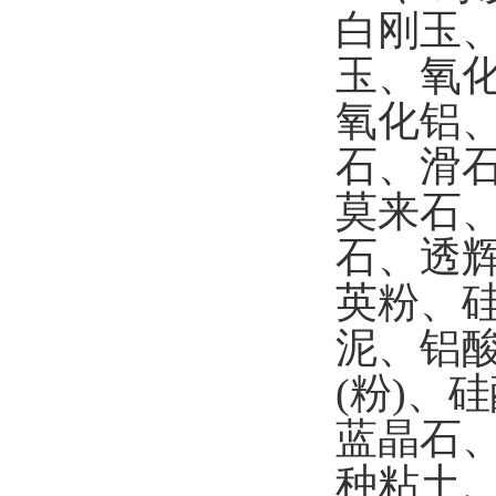
白刚玉
玉、氧
氧化铝
石、滑
莫来石
石、透
英粉、
泥、铝
(
粉
)
、硅
蓝晶石
种粘土