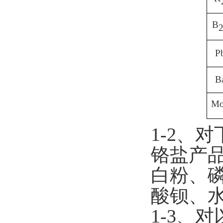
B
P
B
M
1-2
、对
铬盐产
白粉、
酸钡、
1-3
、对