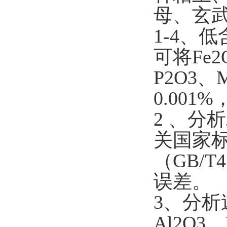
母、
玄
1-4
、低
可将
Fe2
P2O3
、
0.001%
2
、分析
关国家
（
GB/T4
误差。
3
、分析
Al2O3
、