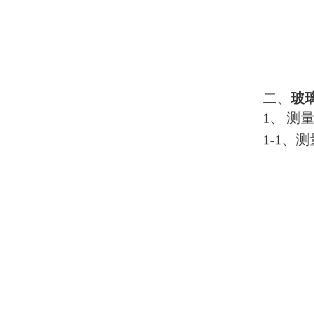
二、
玻
1
、
测
1-1
、测