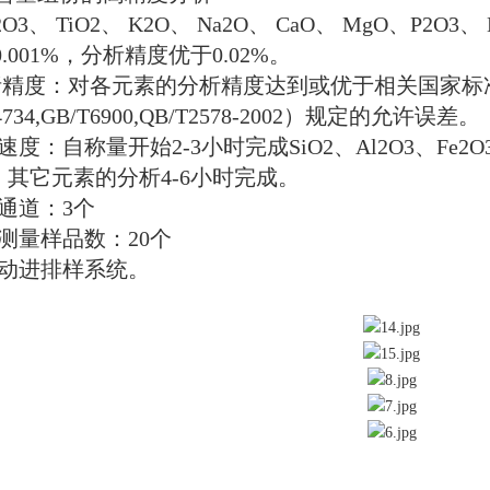
2O3
、
TiO2
、
K2O
、
Na2O
、
CaO
、
MgO
、
P2O3
、
0.001%
，分析精度优于
0.02%
。
析精度：对各元素的分析精度达到或优于相关国家标
734,GB/T6900,QB/T2578-2002
）规定的允许误差。
速度：自称量开始
2-3
小时完成
SiO2
、
Al2O3
、
Fe2O
。其它元素的分析
4-6
小时完成。
通道：
3
个
测量样品数：
20
个
动进排样系统。