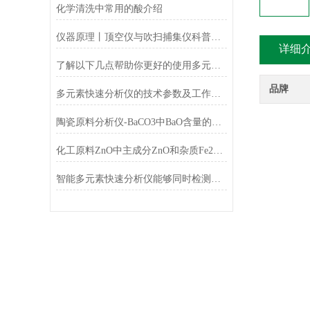
化学清洗中常用的酸介绍
仪器原理丨顶空仪与吹扫捕集仪科普小知识
详细
了解以下几点帮助你更好的使用多元素快速分析仪
品牌
多元素快速分析仪的技术参数及工作条件
陶瓷原料分析仪-BaCO3中BaO含量的测定
化工原料ZnO中主成分ZnO和杂质Fe2O3的测定
智能多元素快速分析仪能够同时检测和分析多少种元素？