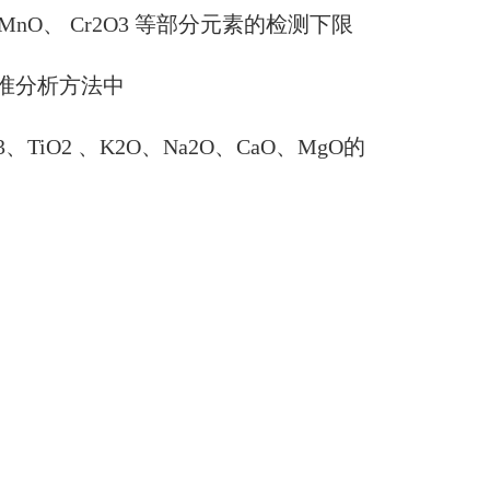
MnO
、
Cr2O3
等部分元素的检测下限
准分析方法中
3
、
TiO2
、
K2O
、
Na2O
、
CaO
、
MgO
的