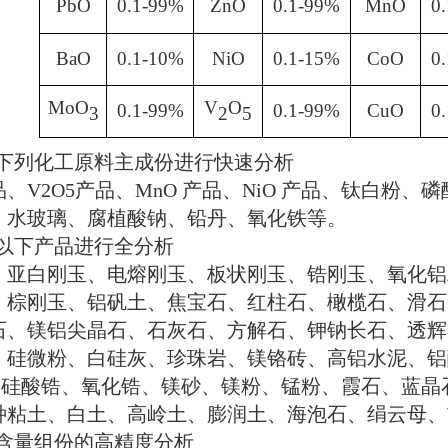
PbO
0.1-99%
ZnO
0.1-99%
MnO
0
BaO
0.1-10%
NiO
0.1-15%
CoO
0
MoO
V
O
0.1-99%
0.1-99%
CuO
0
3
2
5
下列化工原料主成份进行快速分析
品、
V2O5
产品、
MnO
产品、
NiO
产品、钛白粉、磷
、水玻璃、腐植酸钠、铅丹、氧化铁等。
以下产品进行全分析
、亚白刚玉、电熔刚玉、板状刚玉、锆刚玉、氧化铝
、棕刚玉、铝矾土、焦宝石、红柱石、橄榄石、滑石
石、镁铝尖晶石、石灰石、方解石、钾钠长石、透辉
、硅微粉、白硅灰、珍珠岩、镁铬砖、高铝水泥、铝
、硅酸锆、氧化锆、镁砂、镁粉、锰粉、霞石、蓝晶
种粘土、白土、高岭土、膨润土、海泡石、绢云母、
含量组份的高精度分析