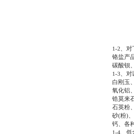
1-2
、对
铬盐产
碳酸钡
1-3
、对
白刚玉
氧化铝
锆莫来
石英粉
砂
(
粉
)
钙、各
1-4
、低