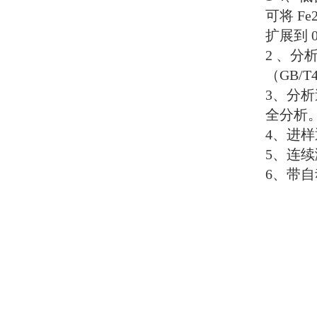
可将
Fe
扩展到
2
、分
（
GB/T4
3
、分析
全分析
4
、进样
5
、连续
6
、带自