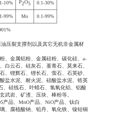
P
O
.1-10%
0.1-30%
2
5
.1-99%
Mo
0.1-99%
001%
石油压裂支撑剂以及其它无机非金属材
粉、金属铝粉、金属硅粉、碳化硅、
a-
、白云石、硅灰石、堇青石、莫来石、
石、锂辉石、锂长石、萤石、石英砂、
酸盐水泥、耐火泥、硅酸盐水泥、锆英
石、硅线石、叶蜡石、氢氧化铝、铝酸
玄武岩、矿渣、压块、棒粉
等。
5
产品、
MnO
产品、
NiO
产品、钛白
璃、腐植酸钠、铅丹、氧化铁、镍钴铜