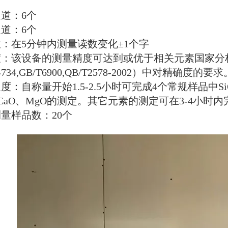
。
通道：
6
个
通道：
6
个
性：在
5
分钟内测量读数变化±
1
个字
度：该设备的测量精度可达到或优于相关元素国家分
734,GB/T6900,QB/T2578-2002
）中对精确度的要求
速度：自称量开始
1.5-2.5
小时可完成
4
个常规样品中
S
CaO
、
MgO
的测定。其它元素的测定可在
3-4
小时内
测量样品数：
20
个