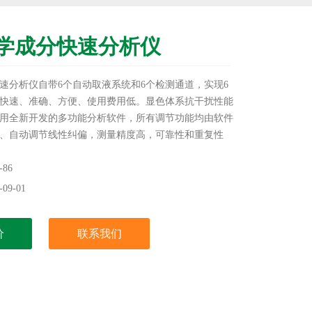
学成分快速分析仪
速分析仪自带6个自动取液系统和6个检测通道，实现6
快速、准确、方便、使用费用低。显色体系抗干扰性能
用全新开发的多功能分析软件，所有调节功能均由软件
、自动调节线性纠偏，测量精度高，可靠性和重复性
陶瓷、耐火材料、水泥、玻璃、地质、非金属矿产、有
工等行业。
86
09-01
价
联系我们