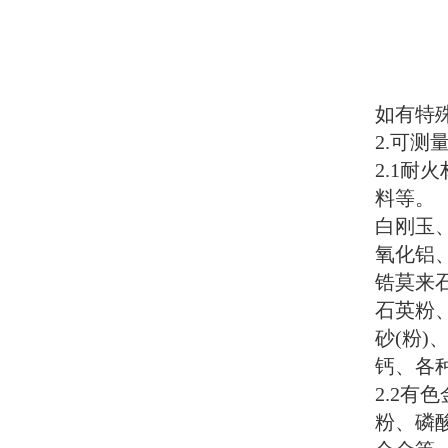
如有特
2.
可测
2.1
耐火
料等。
白刚玉
氧化铝
锆莫来
石英粉
砂
(
粉
)
钙、各
2.2
有色
粉、磷