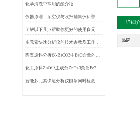
化学清洗中常用的酸介绍
仪器原理丨顶空仪与吹扫捕集仪科普小知识
详细
了解以下几点帮助你更好的使用多元素快速分析仪
品牌
多元素快速分析仪的技术参数及工作条件
陶瓷原料分析仪-BaCO3中BaO含量的测定
化工原料ZnO中主成分ZnO和杂质Fe2O3的测定
智能多元素快速分析仪能够同时检测和分析多少种元素？