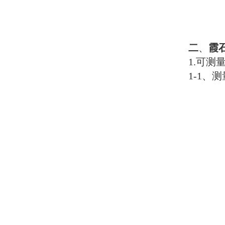
二
、
霞
1.
可测
1-1
、测