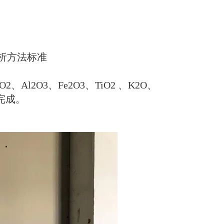
析方法标准
。
iO2
、
Al2O3
、
Fe2O3
、
TiO2
、
K2O
、
完成。