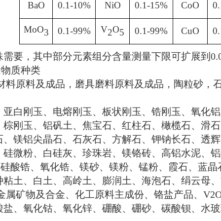
BaO
0.1-10%
NiO
0.1-15%
CoO
0
MoO
V
O
0.1-99%
0.1-99%
CuO
0
3
2
5
殊需要，其中部分元素组分含量测量下限可扩展到
0.
量物质种类
材料原料及成品，磨具磨料原料及成品，陶粒砂，
、亚白刚玉、电熔刚玉、板状刚玉、锆刚玉、氧化铝
、棕刚玉、铝矾土、焦宝石、红柱石、橄榄石、滑石
石、镁铝尖晶石、石灰石、方解石、钾钠长石、透辉
、硅微粉、白硅灰、珍珠岩、镁铬砖、高铝水泥、铝
、硅酸锆、氧化锆、镁砂、镁粉、锰粉、霞石、蓝晶
种粘土、白土、高岭土、膨润土、海泡石、绢云母
、
金属矿物及合金、化工原料主成份、铬盐产品、
V2O
酸盐、氧化钴、氧化锌、硼酸、硼砂、碳酸钡、水玻