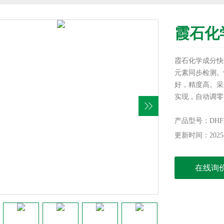
霞石化
霞石化学成分快
元素同步检测。
好，精度高。采
实现，自动调零
好。特别适应于
色金属冶炼、化
产品型号：DHF-
更新时间：2025-
在线询