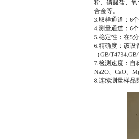
粉、磷酸盐、氧
合金等。
3.
取样通道：
6
个
4.
测量通道：
6
个
5.
稳定性：在
5
分
6.
精确度：该设
（
GB/T4734,GB/
7.
检测速度：自
Na2O
、
CaO
、
M
8.
连续测量样品