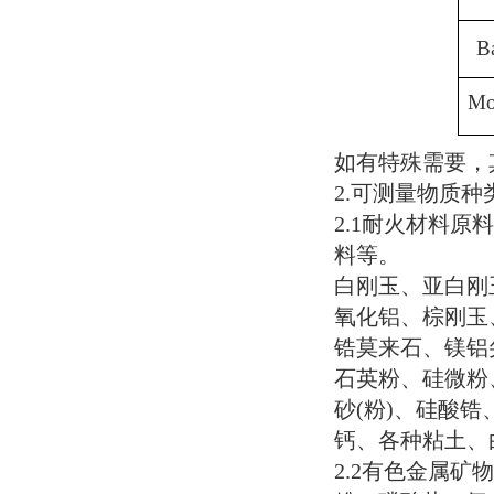
B
M
如有特殊需要，
2.
可测量物质种
2.1
耐火材料原料
料等。
白刚玉、亚白刚
氧化铝、棕刚玉
锆莫来石、镁铝
石英粉、硅微粉
砂
(
粉
)
、硅酸锆
钙、各种粘土、
2.2
有色金属矿物