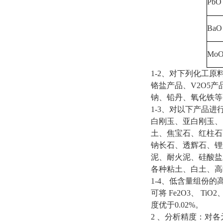
PbO
BaO
MoO
1-2、对下列化工
铬盐产品、V2O5
钠、铅丹、氧化铁等
1-3、对以下产品进
白刚玉、亚白刚玉、
土、焦宝石、红柱石
钠长石、透辉石、锂
泥、耐火泥、硅酸盐
各种粘土、白土、高
1-4、低含量组份的
可将 Fe2O3、 TiO
度优于0.02%。
2 、分析精度：对各元