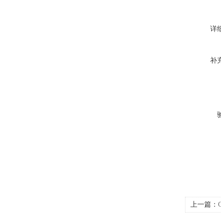
详
补
上一篇：