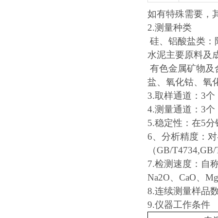
如有特殊需要，
2.
测量种类
硅、铝酸盐类：
水泥主要原料及
有色金属矿物及
盐、氧化钴、氧
3.
取样通道：3个
4.
测量通道：3个
5.
稳定性：在
5
分
6
、分析精度：对
（
GB/T4734,GB/
7.
检测速度：自
Na2O
、
CaO
、
M
8.
连续测量样品
9
.
仪器工作条件