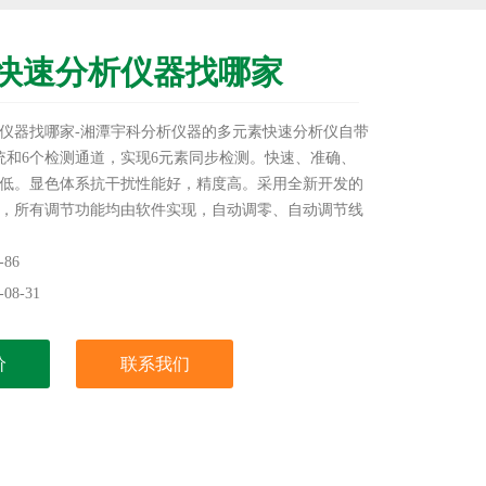
快速分析仪器找哪家
仪器找哪家-湘潭宇科分析仪器的多元素快速分析仪自带
统和6个检测通道，实现6元素同步检测。快速、准确、
低。显色体系抗干扰性能好，精度高。采用全新开发的
，所有调节功能均由软件实现，自动调零、自动调节线
度高，可靠性和重复性好。特别适应于陶瓷、耐火材
、地质、非金属矿产、有色金属冶炼、化工等行业。
86
08-31
价
联系我们