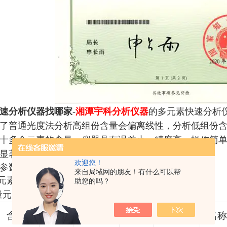
速分析仪器找哪家
-
湘潭宇科分析仪器
的多元素快速分析
了普通光度法分析高组份含量会偏离线性，分析低组份
十多个元素的含量。仪器具有误差小、精度高、操作简
显著优势。
欢迎您！
参数
来自局域网的朋友！有什么可以帮
量元素
助您的吗？
测量元素及范围
含量
名称
含量
名称
含量
名称