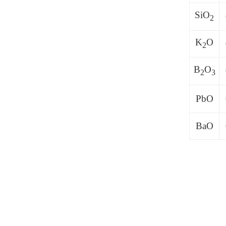
SiO
2
K
O
2
B
O
2
3
PbO
BaO