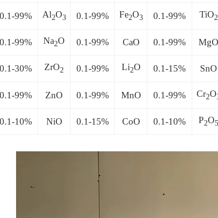
Al
O
Fe
O
TiO
0.1-99%
0.1-99%
0.1-99%
2
3
2
3
2
Na
O
0.1-99%
0.1-99%
CaO
0.1-99%
Mg
2
ZrO
Li
O
0.1-30%
0.1-99%
0.1-15%
SnO
2
2
Cr
O
0.1-99%
ZnO
0.1-99%
MnO
0.1-99%
2
P
O
0.1-10%
NiO
0.1-15%
CoO
0.1-10%
2