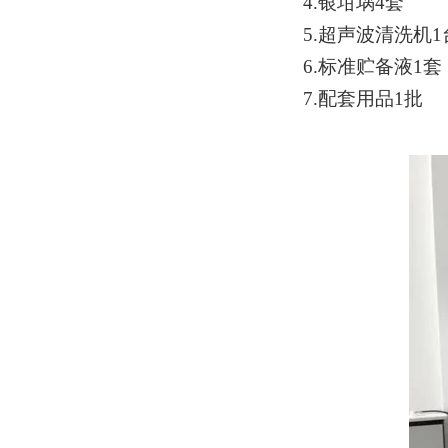
4.银坩埚4套
5.超声波清洗机1
6.标准贮备液1套
7.配套用品1批