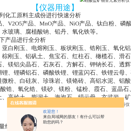
【仪器用途】
列化工原料主成份进行快速分析
品、
V2O5
产品、
MnO
产品、
NiO
产品、钛白粉、磷
、水玻璃、腐植酸钠、铅丹、氧化铁等。
下产品进行全分析
、亚白刚玉、电熔刚玉、板状刚玉、锆刚玉、氧化铝
、棕刚玉、铝矾土、焦宝石、红柱石、橄榄石、滑石
石、镁铝尖晶石、石灰石、方解石、钾钠长石、
透辉
湖锂、锂磷铝石、磷酸铁锂、锂蓝闪石、铁锂云母、
硅微粉、白硅灰、
珍珠岩、镁铬砖、高铝水泥、铝酸
硅酸锆、氧化锆、镁砂、镁粉、锰粉、霞石、蓝晶石
土、高岭土、膨润土、海泡石、绢云母、玄武岩、矿
【仪器优势】
欢迎您！
来自局域网的朋友！有什么可以帮
助您的吗？
量组份的高精度分析