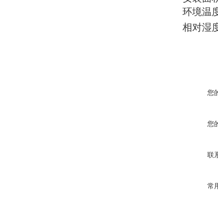
环境温
相对湿
您
您
联
常