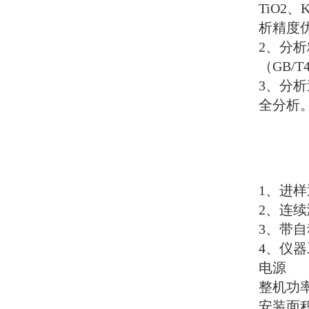
TiO2
、
析精度
2
、分析
（
GB/T4
3
、分析
全分析
1
、进样
2
、连续
3
、带自
4
、仪器
电源
整机功
安装面