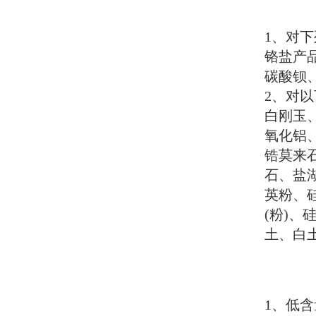
1
、对下
铬盐产
碳酸钡
2
、对以
白刚玉
氧化铝
锆莫来
石、盐
英粉、
(
粉
)
、
土、白
1
、低含