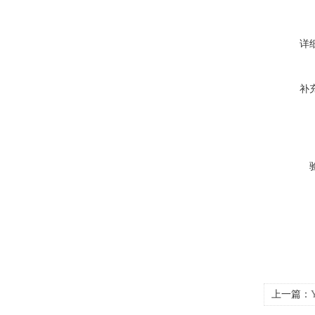
详
补
上一篇：