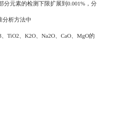
部分元素的检测下限扩展到
0.001%
，分
准分析方法中
3
、
TiO2
、
K2O
、
Na2O
、
CaO
、
MgO
的