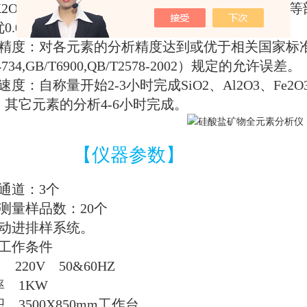
K2O
、
Na2O
、
CaO
、
MgO
、
P2O3
、
MnO
、
Cr2O3
等
优
0.02%
。
精度：对各元素的分析精度达到或优于相关国家标
734,GB/T6900,QB/T2578-2002
）规定的允许误差。
速度：自称量开始
2-3
小时完成
SiO2
、
Al2O3
、
Fe2O
。其它元素的分析
4-6
小时完成。
【仪器参数】
通道：
3
个
测量样品数：
20
个
动进排样系统。
工作条件
220V
50&60HZ
率
1KW
积
3500X850mm
工作台