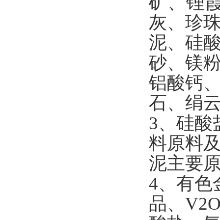
矿、锂
灰、珍
泥、硅
砂、镁
铝酸钙
石、绢
3
、硅酸
料原料
泥主要
4
、有色
品、
V2O