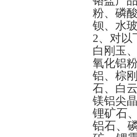
铬盐产
粉、磷
钡、水
2
、对以
白刚玉
氧化铝
铝、棕
石、白
镁铝尖
锂矿石
铝石、