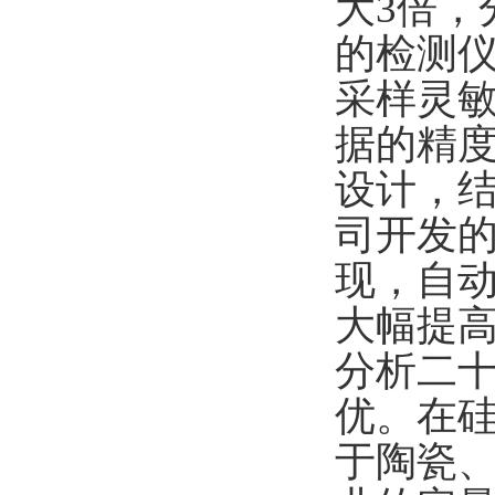
大
3
倍，
的检测
采样灵
据的精
设计，
司开发
现，自
大幅提
分析二
优。在
于陶瓷