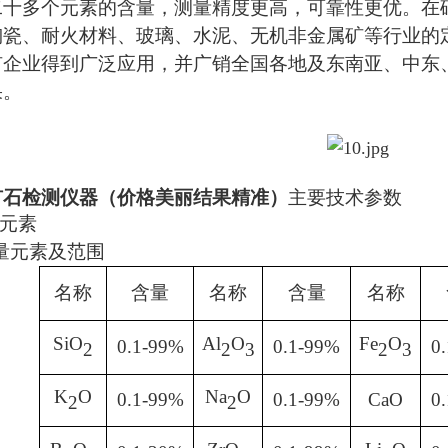
二十多个元素的含量，测量精度更高，可靠性更优。在
陶瓷、耐火材料、玻璃、水泥、无机非金属矿等行业的
矿企业得到广泛应用，并广销全国各地及东南亚、中东
果。
矿石检测仪器（价格美丽结果精准）
主要技术参数
元素
量元素及范围
名称
含量
名称
含量
名称
SiO
Al
O
Fe
O
0.1-99%
0.1-99%
0
2
2
3
2
3
K
O
Na
O
0.1-99%
0.1-99%
CaO
0
2
2