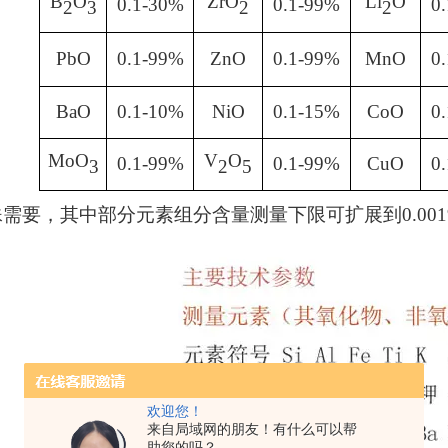
B
O
ZrO
Li
O
0.1-30%
0.1-99%
0
2
3
2
2
PbO
0.1-99%
ZnO
0.1-99%
MnO
0
BaO
0.1-10%
NiO
0.1-15%
CoO
0
MoO
V
O
0.1-99%
0.1-99%
CuO
0
3
2
5
殊需要，其中部分元素组分含量测量下限可扩展到
0.00
欢迎您！
来自局域网的朋友！有什么可以帮
助您的吗？