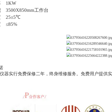
率
1KW
积
3500X850mm
工作台
度
25
±
5
℃
度
≤
85%
诺
仪器实行免费保修二年，终身维修服务。免费用户提供