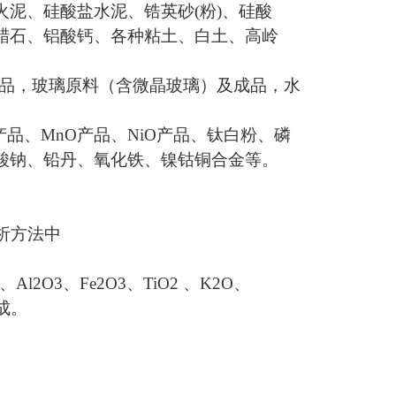
火泥、硅酸盐水泥、锆英砂
(
粉
)
、硅酸
蜡石、铝酸钙、各种粘土、白土、高岭
。
品，玻璃原料（含微晶玻璃）及成品，水
产品、
MnO
产品、
NiO
产品、钛白粉、磷
酸钠、铅丹、氧化铁、镍钴铜合金等。
析方法中
、
Al2O3
、
Fe2O3
、
TiO2
、
K2O
、
成。