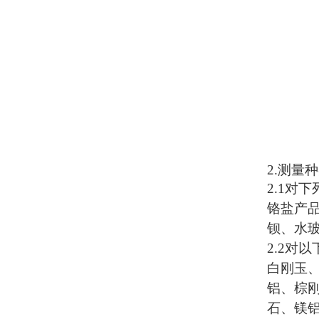
2.
测量种
2.1
对下
铬盐产
钡、水
2.2
对以
白刚玉
铝、棕
石、镁