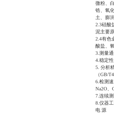
微粉、
锆、氧
土、膨
2.3
硅酸
泥主要
2.4
有色
酸盐、
3.
测量通
4.
稳定性
5.
分析
（
GB/T4
6.
检测速
Na2O
、
7.
连续测
8.
仪器工
电 源