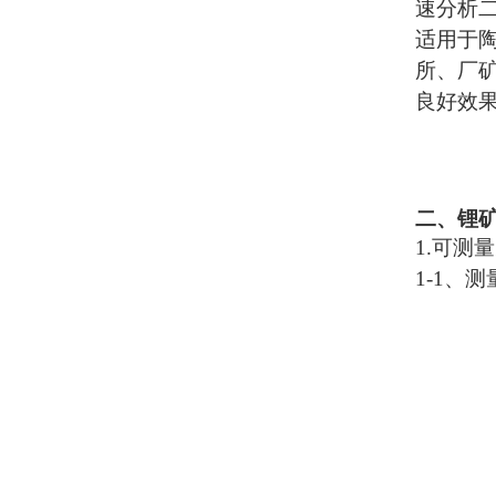
速分析
适用于
所、厂
良好效
二、
锂
1.
可测量
1-1
、测