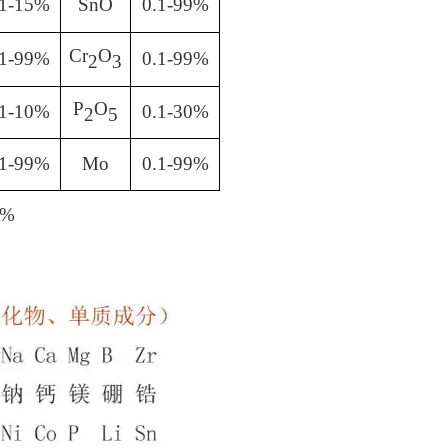
.1-15%
SnO
0.1-99%
Cr
O
.1-99%
0.1-99%
2
3
P
O
.1-10%
0.1-30%
2
5
.1-99%
Mo
0.1-99%
1%