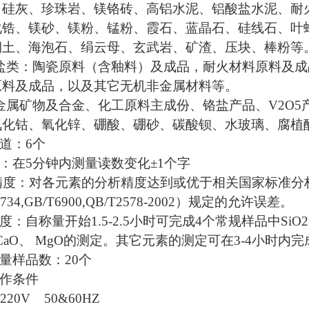
白硅灰、珍珠岩、镁铬砖、高铝水泥、铝酸盐水泥、耐
化锆、镁砂、镁粉、锰粉、霞石、蓝晶石、硅线石、叶
润土、海泡石、绢云母、玄武岩、矿渣、压块、棒粉等
盐类：陶瓷原料（含釉料）及成品，耐火材料原料及成
原料及成品，以及其它无机非金属材料等。
金属矿物及合金、化工原料主成份、铬盐产品、
V2O5
氧化钴、氧化锌、硼酸、硼砂、碳酸钡、水玻璃、腐植
道：
6
个
：在
5
分钟内测量读数变化±
1
个字
精度：对各元素的分析精度达到或优于相关国家标准分
734,GB/T6900,QB/T2578-2002
）规定的允许误差。
度：自称量开始
1.5-2.5
小时可完成
4
个常规样品中
SiO2
CaO
、
MgO
的测定。其它元素的测定可在
3-4
小时内完
量样品数：
20
个
作条件
220V 50&60HZ