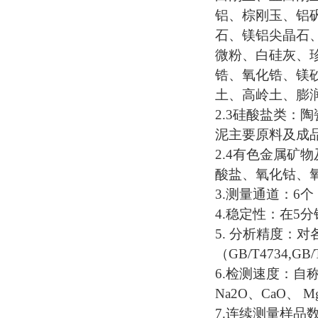
铝、棕刚玉、铝
石、镁铝尖晶石
微粉、白硅灰、
锆、氧化锆、镁
土、高岭土、膨
2.3
硅酸盐类：陶
泥主要原料及成
2.4
有色金属矿物
酸盐、氧化钴、
3.
测量通道：
6
个
4.
稳定性：在
5
分
5.
分析精度：对
（
GB/T4734,GB/
6.
检测速度：自
Na2O
、
CaO
、
M
7.
连续测量样品