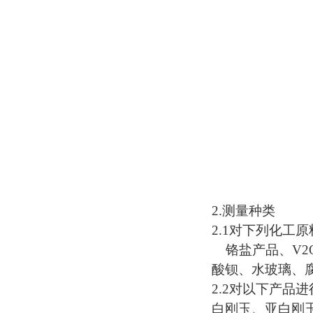
2.
测量种类
2.1
对下列化工原
铬盐产品、
V2
酸钡、水玻璃、
2.2
对以下产品进
白刚玉、亚白刚