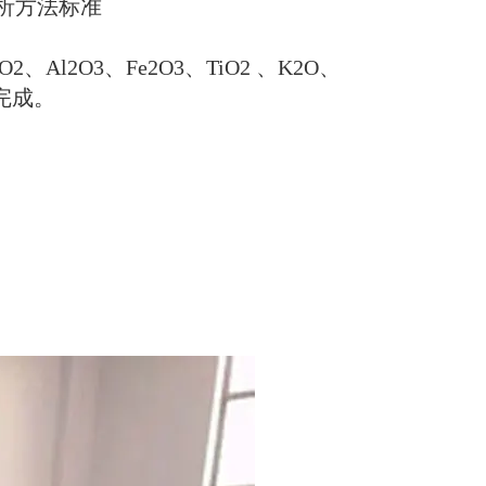
析方法标准
。
iO2
、
Al2O3
、
Fe2O3
、
TiO2
、
K2O
、
完成。