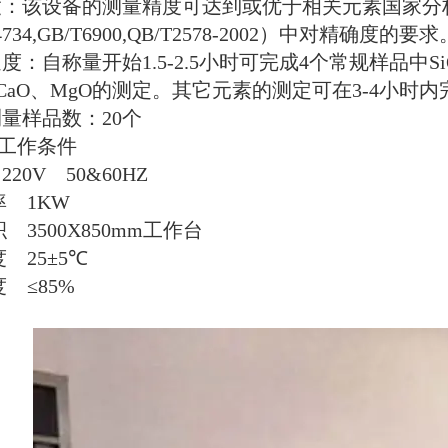
度：该设备的测量精度可达到或优于相关元素国家分
734,GB/T6900,QB/T2578-2002
）中对精确度的要求
速度：自称量开始
1.5-2.5
小时可完成
4
个常规样品中
S
CaO
、
MgO
的测定。其它元素的测定可在
3-4
小时内
测量样品数：
20
个
工作条件
220V 50&60HZ
率
1KW
积
3500X850mm
工作台
度
25
±
5
℃
度
≤
85%