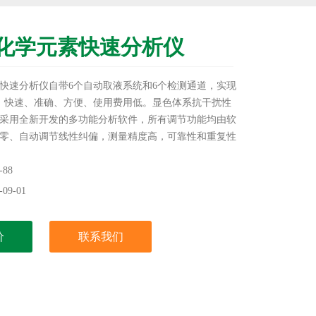
化学元素快速分析仪
快速分析仪自带6个自动取液系统和6个检测通道，实现
。快速、准确、方便、使用费用低。显色体系抗干扰性
采用全新开发的多功能分析软件，所有调节功能均由软
零、自动调节线性纠偏，测量精度高，可靠性和重复性
陶瓷、耐火材料、水泥、玻璃、地质、非金属矿产、有
工等行业。
88
09-01
价
联系我们