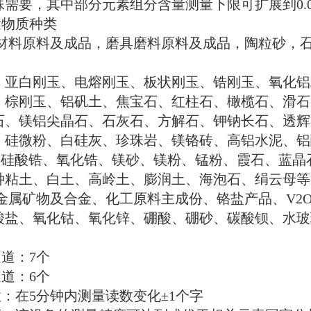
殊需要，其中部分元素组分含量测量下限可扩展到
0.
量物质种类
材料原料及成品，磨具磨料原料及成品，陶粒砂，
、亚白刚玉、电熔刚玉、板状刚玉、锆刚玉、氧化铝
、棕刚玉、铝矾土、焦宝石、红柱石、橄榄石、滑石
石、镁铝尖晶石、石灰石、方解石、钾钠长石、透辉
、硅微粉、白硅灰、珍珠岩、镁铬砖、高铝水泥、铝
、硅酸锆、氧化锆、镁砂、镁粉、锰粉、霞石、蓝晶
种粘土、白土、高岭土、膨润土、海泡石、绢云母等
金属矿物及合金、化工原料主成份、铬盐产品、
V2O
酸盐、氧化钴、氧化锌、硼酸、硼砂、碳酸钡、水玻
。
通道：
7
个
通道：
6
个
性：在
5
分钟内测量读数变化±
1
个字