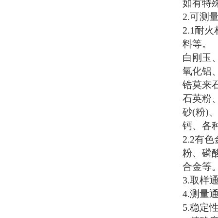
如有特
2.
可测
2.1
耐火
料等。
白刚玉
氧化铝
锆莫来
石英粉
砂
(
粉
)
钙、各
2.2
有色
粉、磷
合金等
3.
取样
4.
测量
5.
稳定