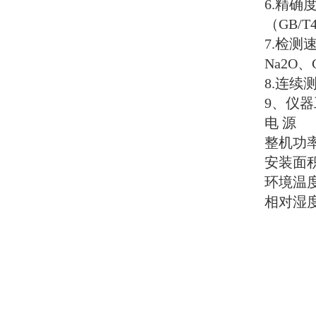
6.
精确
（
GB/T4
7.
检测
Na2O
、
8.
连续
9
、仪器
电 源
整机功
安装面
环境温
相对湿