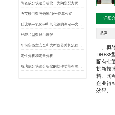
陶瓷成分快速分析仪：为陶瓷配方优化提供数据支持
石英砂目数与毫米/微米换算公式
详细
硅玻璃—氧化钾和氧化钠的测定—火焰光度法
品牌
WSB-2型数显白度仪
年前实验室安全和大型仪器关机流程，不可大意！
一、概
DHF88
定性分析和定量分析
配有七
玻璃成分快速分析仪的软件功能有哪些？
扰新技
料、陶
企业得
效果。