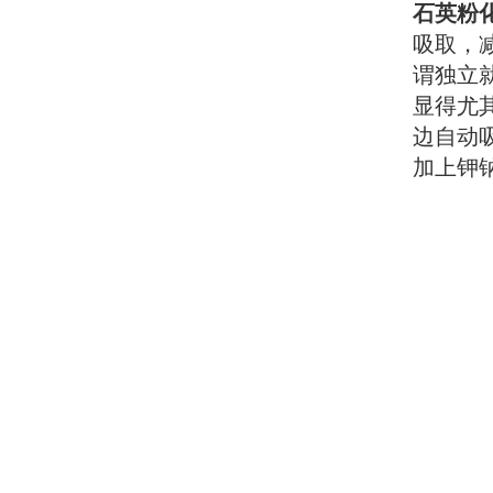
石英粉
吸取，
谓独立
显得尤
边自动
加上钾