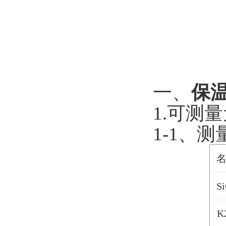
一、
保
1.可测
1-1、
S
K