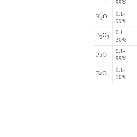
99%
0.1-
K
O
2
99%
0.1-
B
O
2
3
30%
0.1-
PbO
99%
0.1-
BaO
10%