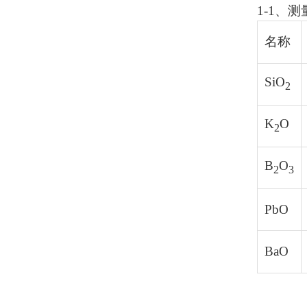
1-1、
名称
SiO
2
K
O
2
B
O
2
3
PbO
BaO