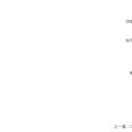
详
补
上一篇：