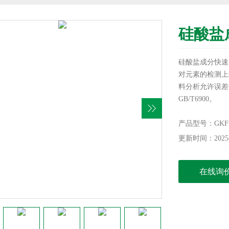
硅酸盐
硅酸盐成分快速
对元素的检测上
料分析允许误差参
GB/T6900。
分析速度：自称
析3～6小时完
产品型号：GKF-V
测量通道：3个
更新时间：2025-
在线询