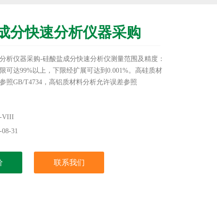
成分快速分析仪器采购
分析仪器采购-硅酸盐成分快速分析仪测量范围及精度：
限可达99%以上，下限经扩展可达到0.001%。高硅质材
照GB/T4734，高铝质材料分析允许误差参照
样开始2～2.5小时完成常规8元素全分析，其它元素的分
成。
III
，可同时测量3个元素。
08-31
价
联系我们